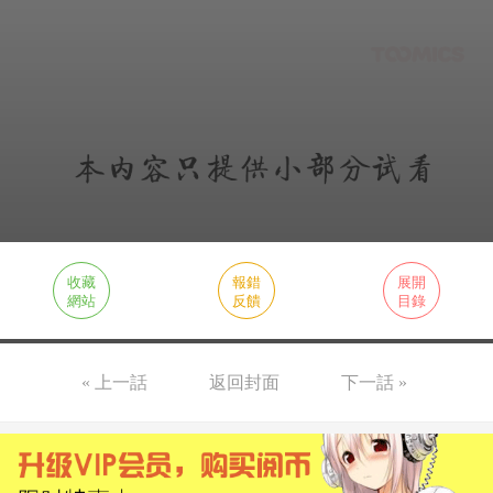
收藏
報錯
展開
網站
反饋
目錄
« 上一話
返回封面
下一話 »