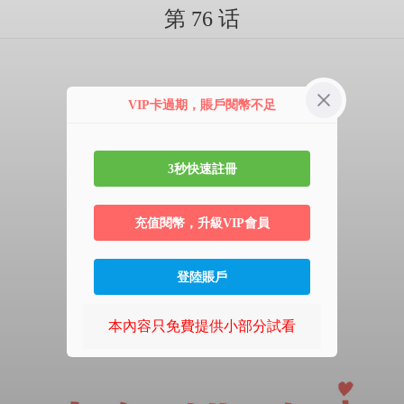
第 76 话
VIP卡過期，賬戶閱幣不足
3秒快速註冊
充值閱幣，升級VIP會員
登陸賬戶
本內容只免費提供小部分試看